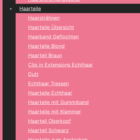
Haarteile
Haarsträhnen
Haarteile Übersicht
Haarband Geflochten
Haarteile Blond
Haarteil Braun
Clip in Extensions Echthaar
Dutt
Echthaar Tressen
Haarteile Echthaar
Haarteile mit Gummiband
Haarteile mit Klammer
Haarteil Oberkopf
Haarteil Schwarz
Haarteile zum Anstecken