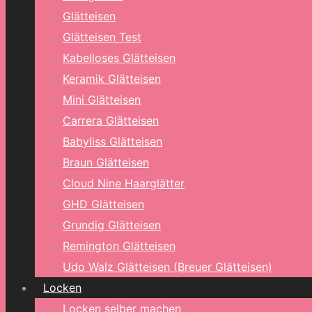
Glätteisen
Glätteisen Test
Kabelloses Glätteisen
Keramik Glätteisen
Mini Glätteisen
Carrera Glätteisen
Babyliss Glätteisen
Braun Glätteisen
Cloud Nine Haarglätter
GHD Glätteisen
Grundig Glätteisen
Remington Glätteisen
Udo Walz Glätteisen (Breuer Glätteisen)
Locken
Locken selber machen