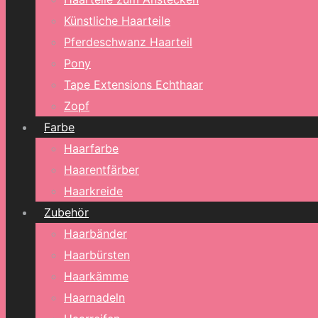
Künstliche Haarteile
Pferdeschwanz Haarteil
Pony
Tape Extensions Echthaar
Zopf
Farbe
Haarfarbe
Haarentfärber
Haarkreide
Zubehör
Haarbänder
Haarbürsten
Haarkämme
Haarnadeln