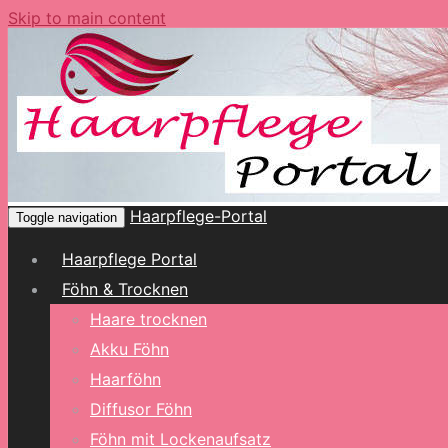
Skip to main content
Haarpflege-Portal
Toggle navigation
Haarpflege Portal
Föhn & Trocknen
Haare trocknen
Akku Föhn
Haarföhn
Diffusor Föhn
Föhn mit Lockenaufsatz