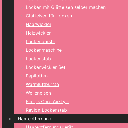
Locken mit Glätteisen selber machen
Glätteisen für Locken
Haarwickler
Heizwickler
Lockenbürste
Lockenmaschine
Lockenstab
Lockenwickler Set
Papilotten
Warmluftbürste
Welleneisen
Philips Care Airstyle
Revlon Lockenstab
Haarentfernung
Haarentfernungsgerät