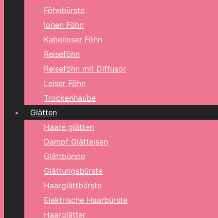
Föhnbürste
Ionen Föhn
Kabelloser Föhn
Reiseföhn
Reiseföhn mit Diffusor
Leiser Föhn
Trockenhaube
Glätten
Haare glätten
Dampf Glätteisen
Glättbürste
Glättungsbürste
Haarglättbürste
Elektrische Haarbürste
Haarglätter